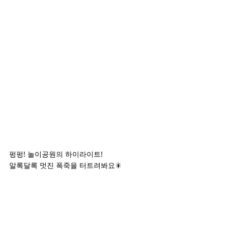
펑펑! 놀이공원의 하이라이트!
알록달록 멋진 폭죽을 터트려봐요🎇