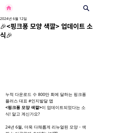
2024년 6월 12일
🎉<핑크퐁 모양 색깔> 업데이트 소
식🎉
누적 다운로드 수 800만 회에 달하는 핑크퐁
플러스 대표 
#인지발달
 앱
<핑크퐁 모양 색깔>
이 업데이트되었다는 소
식! 알고 계신가요?
24년 6월, 더욱 다채롭게 리뉴얼된 모양・색