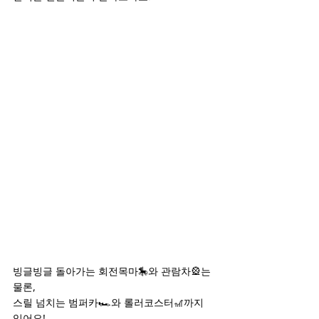
빙글빙글 돌아가는 회전목마🎠와 관람차🎡는 
물론,
스릴 넘치는 범퍼카🏎️와 롤러코스터🎢까지 
있어요!