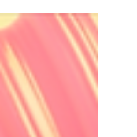
들이 <아기상어 키즈 월드> 앱에서 신나게 놀고 있는데
요. 가만히 지켜보다 보니 아주 재미있는 사실을 하나 발
견했어요. 한국, 미국, 유럽... 사는 곳은 다 달라도 아이들
이 좋아하는 포인트는 놀랍게도 비슷하다는 것! 과연 전
세계 아이들의 마음을 단숨에 사로잡은 콘텐츠는 무엇이
었을까요? 데이터로 확인한 글로벌 인기 콘텐츠 랭킹, 지
금 공개합니다! 🏆 압도적 평균 재생시간 1위 🧸 베베핀
안전송 스페셜 🧸 영상 내용을 들여다보면 아이들이 왜
이렇게 푹 빠져있는지 100% 공감하게 되실 거예요. 감기
에 걸려 콜록콜록하는 순간이나, 놀다가 넘어져 “호~” 해
주는 순간처럼 아주 리얼한 일상 에피소드들이 가득 담겨
있거든요! 🎬 맛보기로 단편 에피소드 먼저 구경해 볼까
요? 이렇게 짧은 영상도 좋지만, 매번 다음 영상을 직접
틀어주느